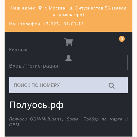
Перейти
Наш адрес:
г. Москва, ш. Энтузиастов 56 (завод
к
«Прожектор»)
содержимому
Наш телефон: +7-925-101-00-13
0
Корзина
Вход / Регистрация
Искать:
Полуось.рф
Полуоси ODM-Multiparts, Sorea. Подбор по марке и
ОЕМ