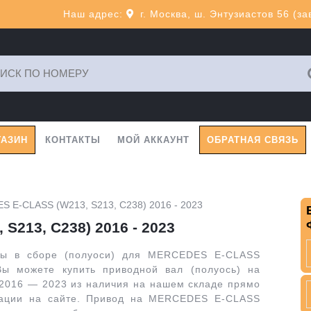
Наш адрес:
г. Москва, ш. Энтузиастов 56 (з
ь:
ГАЗИН
КОНТАКТЫ
МОЙ АККАУНТ
ОБРАТНАЯ СВЯЗЬ
 E-CLASS (W213, S213, C238) 2016 - 2023
213, C238) 2016 - 2023
лы в сборе (полуоси) для MERCEDES E-CLASS
ы можете купить приводной вал (полуось) на
 2016 — 2023 из наличия на нашем складе прямо
трации на сайте. Привод на MERCEDES E-CLASS