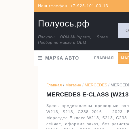
Перейти
Наш телефон: +7-925-101-00-13
к
содержимому
Полуось.рф
Искат
Полуоси ODM-Multiparts, Sorea.
Подбор по марке и ОЕМ
МАРКА АВТО
ГЛАВНАЯ
МА
Главная
/
Магазин
/
MERCEDES
/ MERCEDES
MERCEDES E-CLASS (W213, S
Здесь представлены приводные ва
W213, S213, C238 2016 — 2023. В
Мерседес Е класс W213, S213, C238
сейчас, оформив заказ, без регис