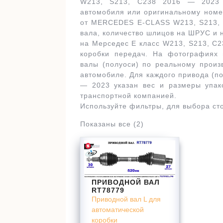
W213, S213, C238 2016 — 2023 
автомобиля или оригинальному номе
от MERCEDES E-CLASS W213, S213, 
вала, количество шлицов на ШРУС и 
на Мерседес Е класс W213, S213, C2
коробки передач. На фотографиях 
валы (полуоси) по реальному произ
автомобиле. Для каждого привода (п
— 2023 указан вес и размеры упако
транспортной компанией.
Используйте фильтры, для выбора ст
Показаны все (2)
ПРИВОДНОЙ ВАЛ
RT78779
Приводной вал L для
автоматической
коробки