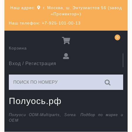
Перейти
Наш адрес:
г. Москва, ш. Энтузиастов 56 (завод
к
«Прожектор»)
содержимому
Наш телефон: +7-925-101-00-13
0
Корзина
Вход / Регистрация
Искать:
Полуось.рф
Полуоси ODM-Multiparts, Sorea. Подбор по марке и
ОЕМ