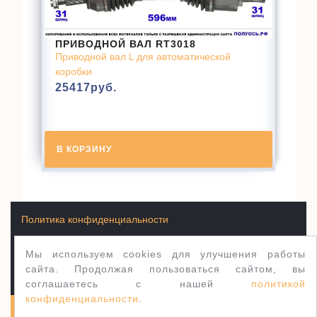
ПРИВОДНОЙ ВАЛ RT3018
Приводной вал L для автоматической
коробки
25417
руб.
В КОРЗИНУ
Политика конфиденциальности
Мы используем cookies для улучшения работы
Условия продажи товаров
сайта. Продолжая пользоваться сайтом, вы
соглашаетесь с нашей
политикой
конфиденциальности
.
Полуось.рф 2003-2026
WordPress тема Jewellery