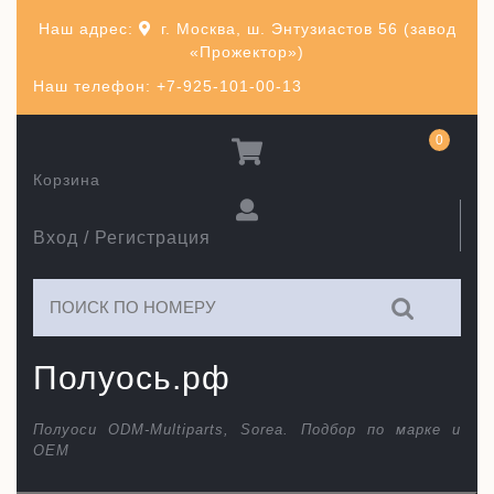
Перейти
Наш адрес:
г. Москва, ш. Энтузиастов 56 (завод
к
«Прожектор»)
содержимому
Наш телефон: +7-925-101-00-13
0
Корзина
Вход / Регистрация
Искать:
Полуось.рф
Полуоси ODM-Multiparts, Sorea. Подбор по марке и
ОЕМ