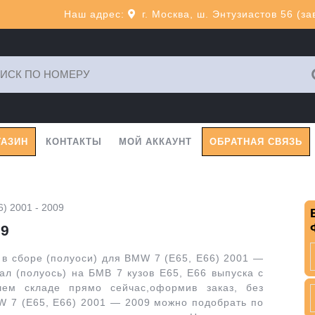
Наш адрес:
г. Москва, ш. Энтузиастов 56 (з
ь:
ГАЗИН
КОНТАКТЫ
МОЙ АККАУНТ
ОБРАТНАЯ СВЯЗЬ
) 2001 - 2009
09
в сборе (полуоси) для BMW 7 (E65, E66) 2001 —
ал (полуось) на БМВ 7 кузов E65, E66 выпуска с
ем складе прямо сейчас,оформив заказ, без
W 7 (E65, E66) 2001 — 2009 можно подобрать по