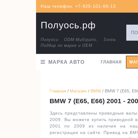
Перейти
Наш телефон: +7-925-101-00-13
к
содержимому
Полуось.рф
Искат
Полуоси ODM-Multiparts, Sorea.
Подбор по марке и ОЕМ
МАРКА АВТО
ГЛАВНАЯ
МА
Главная
/
Магазин
/
BMW
/ BMW 7 (E65, E66
BMW 7 (E65, E66) 2001 - 20
Здесь представлены приводные валы 
2009. Вы можете купить приводной в
2001 по 2009 из наличия на наш
регистрации на сайте. Привод на BM