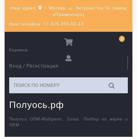
Перейти
Наш адрес:
г. Москва, ш. Энтузиастов 56 (завод
к
«Прожектор»)
содержимому
Наш телефон: +7-925-101-00-13
0
Корзина
Вход / Регистрация
Искать:
Полуось.рф
Полуоси ODM-Multiparts, Sorea. Подбор по марке и
ОЕМ