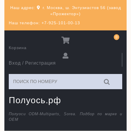
Перейти
Наш адрес:
г. Москва, ш. Энтузиастов 56 (завод
к
«Прожектор»)
содержимому
Наш телефон: +7-925-101-00-13
0
Корзина
Вход / Регистрация
Искать:
Полуось.рф
Полуоси ODM-Multiparts, Sorea. Подбор по марке и
ОЕМ