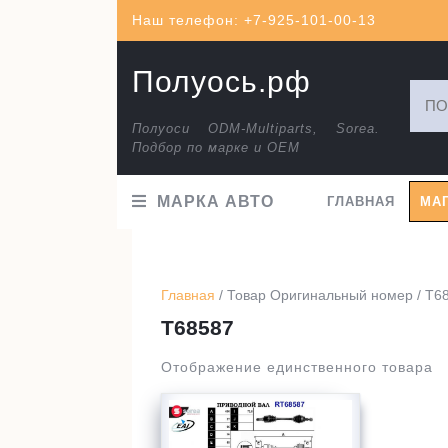
Перейти
Наш телефон: +7-925-101-00-13
к
содержимому
Полуось.рф
Искат
Полуоси ODM-Multiparts, Sorea.
Подбор по марке и ОЕМ
МАРКА АВТО
ГЛАВНАЯ
МА
Главная
/ Товар Оригинальный номер / T6
T68587
Отображение единственного товара