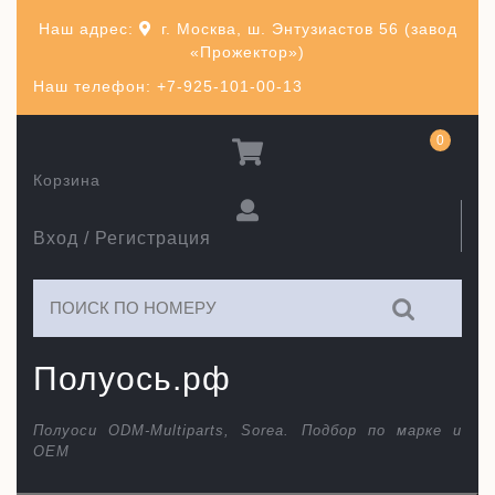
Перейти
Наш адрес:
г. Москва, ш. Энтузиастов 56 (завод
к
«Прожектор»)
содержимому
Наш телефон: +7-925-101-00-13
0
Корзина
Вход / Регистрация
Искать:
Полуось.рф
Полуоси ODM-Multiparts, Sorea. Подбор по марке и
ОЕМ