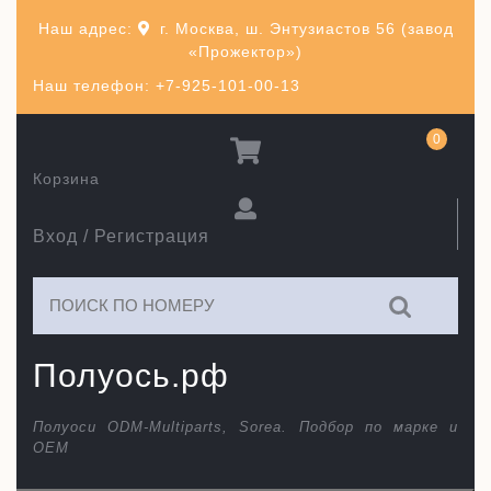
Перейти
Наш адрес:
г. Москва, ш. Энтузиастов 56 (завод
к
«Прожектор»)
содержимому
Наш телефон: +7-925-101-00-13
0
Корзина
Вход / Регистрация
Искать:
Полуось.рф
Полуоси ODM-Multiparts, Sorea. Подбор по марке и
ОЕМ