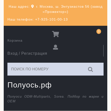
Перейти
Наш адрес:
г. Москва, ш. Энтузиастов 56 (завод
к
«Прожектор»)
содержимому
Наш телефон: +7-925-101-00-13
0
Корзина
Вход / Регистрация
Искать:
Полуось.рф
Полуоси ODM-Multiparts, Sorea. Подбор по марке и
ОЕМ