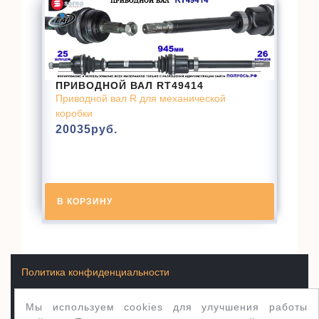
ПРИВОДНОЙ ВАЛ RT49414
Приводной вал R для механической
коробки
20035
руб.
В КОРЗИНУ
Политика конфиденциальности
Мы используем cookies для улучшения работы
Условия продажи товаров