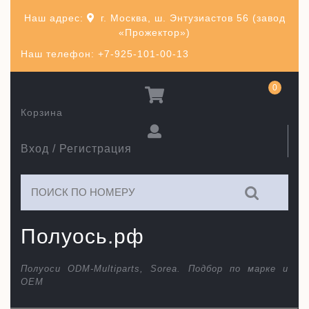
Перейти
Наш адрес:
г. Москва, ш. Энтузиастов 56 (завод
к
«Прожектор»)
содержимому
Наш телефон: +7-925-101-00-13
0
Корзина
Вход / Регистрация
Искать:
Полуось.рф
Полуоси ODM-Multiparts, Sorea. Подбор по марке и
ОЕМ