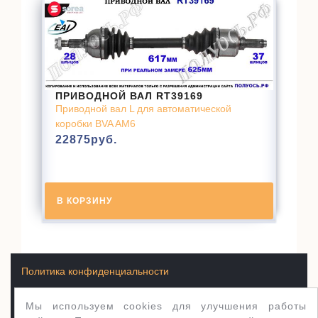
ПРИВОДНОЙ ВАЛ RT39169
Приводной вал L для автоматической
коробки BVA AM6
22875
руб.
В КОРЗИНУ
Политика конфиденциальности
Мы используем cookies для улучшения работы
Условия продажи товаров