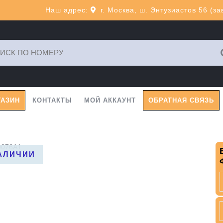
Наш адрес:
г. Москва, ш. Энтузиастов 56 (з
ь:
ГАЗИН
КОНТАКТЫ
МОЙ АККАУНТ
ОБРАТНАЯ СВЯЗЬ
9076A1
НАЛИЧИИ