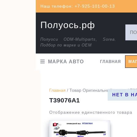
Перейти
Наш телефон: +7-925-101-00-13
к
содержимому
Полуось.рф
Искат
Полуоси ODM-Multiparts, Sorea.
Подбор по марке и ОЕМ
МАРКА АВТО
ГЛАВНАЯ
МА
Главная
/ Товар Оригинальный номер / T3
НЕТ В 
T39076A1
Отображение единственного товара