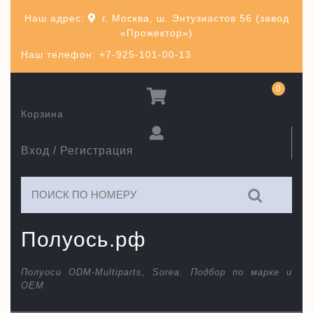
Перейти
Наш адрес:
г. Москва, ш. Энтузиастов 56 (завод
к
«Прожектор»)
содержимому
Наш телефон: +7-925-101-00-13
0
Корзина
Вход / Регистрация
Искать:
Полуось.рф
Полуоси ODM-Multiparts, Sorea. Подбор по марке и
ОЕМ