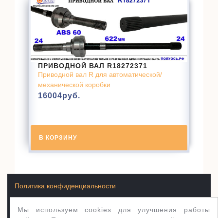
ПРИВОДНОЙ ВАЛ R18272371
Приводной вал R для автоматической/
механической коробки
16004
руб.
В КОРЗИНУ
Политика конфиденциальности
Мы используем cookies для улучшения работы
Условия продажи товаров