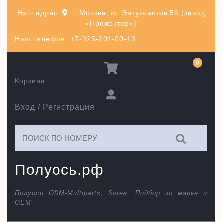
Перейти
Наш адрес:
г. Москва, ш. Энтузиастов 56 (завод
к
«Прожектор»)
содержимому
Наш телефон: +7-925-101-00-13
0
Корзина
Вход / Регистрация
Искать:
Полуось.рф
Полуоси ODM-Multiparts, Sorea. Подбор по марке и
ОЕМ