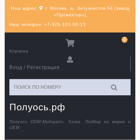
Перейти
Наш адрес:
г. Москва, ш. Энтузиастов 56 (завод
к
«Прожектор»)
содержимому
Наш телефон: +7-925-101-00-13
0
Корзина
Вход / Регистрация
Искать:
Полуось.рф
Полуоси ODM-Multiparts, Sorea. Подбор по марке и
ОЕМ