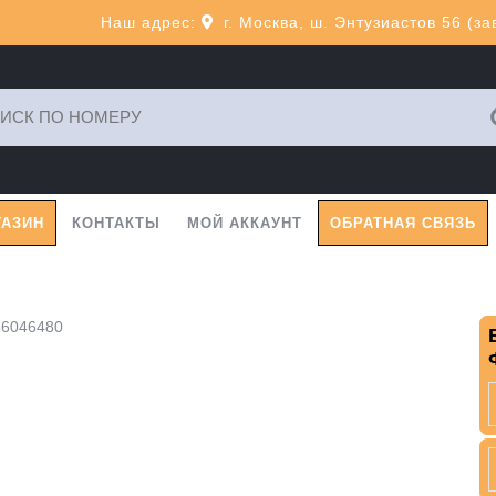
Наш адрес:
г. Москва, ш. Энтузиастов 56 (з
ь:
ГАЗИН
КОНТАКТЫ
МОЙ АККАУНТ
ОБРАТНАЯ СВЯЗЬ
36046480