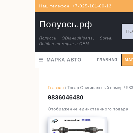
Перейти
Наш телефон: +7-925-101-00-13
к
содержимому
Полуось.рф
Искат
Полуоси ODM-Multiparts, Sorea.
Подбор по марке и ОЕМ
МАРКА АВТО
ГЛАВНАЯ
МА
Главная
/ Товар Оригинальный номер / 98
9836046480
Отображение единственного товара