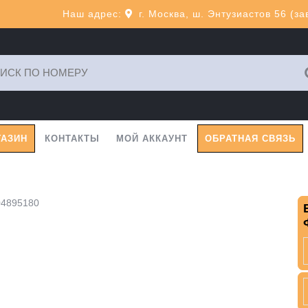
Наш адрес:
г. Москва, ш. Энтузиастов 56 (з
ь:
ГАЗИН
КОНТАКТЫ
МОЙ АККАУНТ
ОБРАТНАЯ СВЯЗЬ
04895180