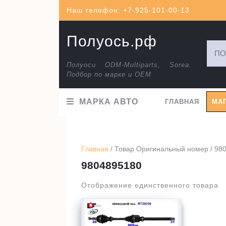
Перейти
Наш телефон: +7-925-101-00-13
к
содержимому
Полуось.рф
Искат
Полуоси ODM-Multiparts, Sorea.
Подбор по марке и ОЕМ
МАРКА АВТО
ГЛАВНАЯ
МА
Главная
/ Товар Оригинальный номер / 98
9804895180
Отображение единственного товара