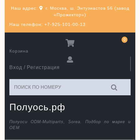
Перейти
Наш адрес:
г. Москва, ш. Энтузиастов 56 (завод
к
«Прожектор»)
содержимому
Наш телефон: +7-925-101-00-13
0
Корзина
Вход / Регистрация
Искать:
Полуось.рф
Полуоси ODM-Multiparts, Sorea. Подбор по марке и
ОЕМ