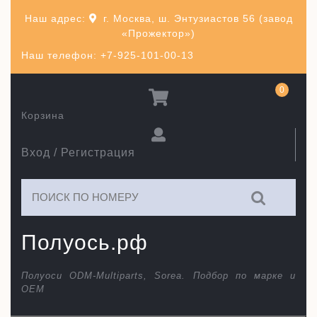
Перейти
Наш адрес:
г. Москва, ш. Энтузиастов 56 (завод
к
«Прожектор»)
содержимому
Наш телефон: +7-925-101-00-13
0
Корзина
Вход / Регистрация
Искать:
Полуось.рф
Полуоси ODM-Multiparts, Sorea. Подбор по марке и
ОЕМ