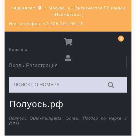
Перейти
Наш адрес:
г. Москва, ш. Энтузиастов 56 (завод
к
«Прожектор»)
содержимому
Наш телефон: +7-925-101-00-13
0
Корзина
Вход / Регистрация
Искать:
Полуось.рф
Полуоси ODM-Multiparts, Sorea. Подбор по марке и
ОЕМ