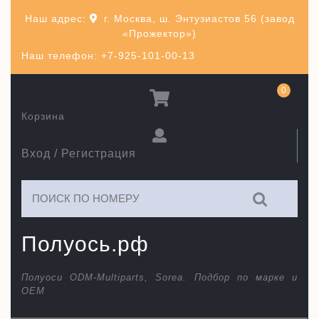
Перейти
Наш адрес:
г. Москва, ш. Энтузиастов 56 (завод
к
«Прожектор»)
содержимому
Наш телефон: +7-925-101-00-13
0
Корзина
Вход / Регистрация
Искать:
Полуось.рф
Полуоси ODM-Multiparts, Sorea. Подбор по марке и
ОЕМ