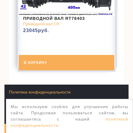
ПРИВОДНОЙ ВАЛ RT78403
Приводной вал LR
23045
руб.
В КОРЗИНУ
Политика конфиденциальности
Мы используем cookies для улучшения работы
Условия продажи товаров
сайта. Продолжая пользоваться сайтом, вы
соглашаетесь с нашей
политикой
конфиденциальности
.
Полуось.рф 2003-2026
WordPress тема Jewellery