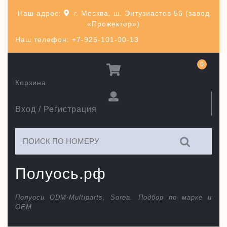
Перейти
Наш адрес:
г. Москва, ш. Энтузиастов 56 (завод
к
«Прожектор»)
содержимому
Наш телефон: +7-925-101-00-13
0
Корзина
Вход / Регистрация
Искать:
Полуось.рф
Полуоси ODM-Multiparts, Sorea. Подбор по марке и
ОЕМ