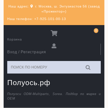
Перейти
Наш адрес:
г. Москва, ш. Энтузиастов 56 (завод
к
«Прожектор»)
содержимому
Наш телефон: +7-925-101-00-13
0
Корзина
Вход / Регистрация
Искать:
Полуось.рф
Полуоси ODM-Multiparts, Sorea. Подбор по марке и
ОЕМ