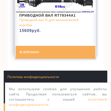
ПРИВОДНОЙ ВАЛ RT78344A1
Приводной вал R для механической
коробки
15609
руб.
В КОРЗИНУ
Политика конфиденциальности
Мы используем cookies для улучшения работы
Условия продажи товаров
сайта. Продолжая пользоваться сайтом, вы
соглашаетесь с нашей
политикой
конфиденциальности
.
Полуось.рф 2003-2026
WordPress тема Jewellery