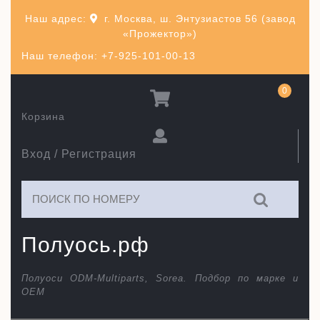
Перейти
Наш адрес:
г. Москва, ш. Энтузиастов 56 (завод
к
«Прожектор»)
содержимому
Наш телефон: +7-925-101-00-13
0
Корзина
Вход / Регистрация
Искать:
Полуось.рф
Полуоси ODM-Multiparts, Sorea. Подбор по марке и
ОЕМ