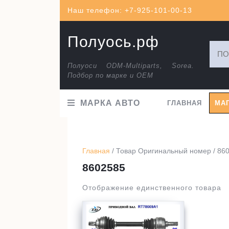
Перейти
Наш телефон: +7-925-101-00-13
к
содержимому
Полуось.рф
Искат
Полуоси ODM-Multiparts, Sorea.
Подбор по марке и ОЕМ
МАРКА АВТО
ГЛАВНАЯ
МА
Главная
/ Товар Оригинальный номер / 86
8602585
Отображение единственного товара