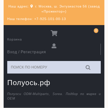
Перейти
Наш адрес:
г. Москва, ш. Энтузиастов 56 (завод
к
«Прожектор»)
содержимому
Наш телефон: +7-925-101-00-13
0
Корзина
Вход / Регистрация
Искать:
Полуось.рф
Полуоси ODM-Multiparts, Sorea. Подбор по марке и
ОЕМ