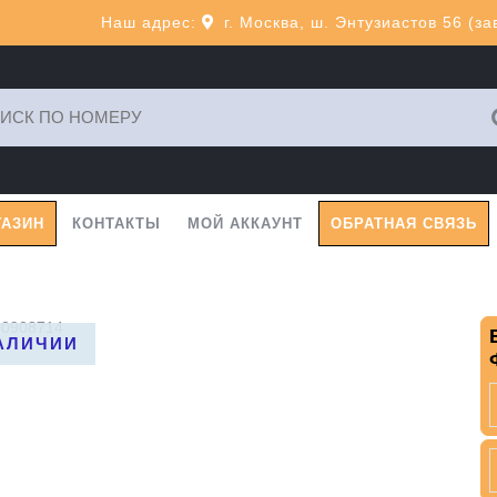
Наш адрес:
г. Москва, ш. Энтузиастов 56 (з
ь:
ГАЗИН
КОНТАКТЫ
МОЙ АККАУНТ
ОБРАТНАЯ СВЯЗЬ
00908714
НАЛИЧИИ