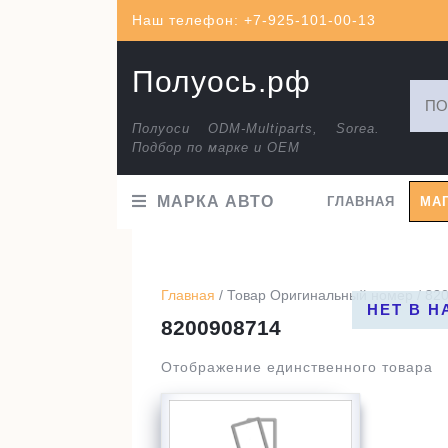
Перейти
Наш телефон: +7-925-101-00-13
к
содержимому
Полуось.рф
Искат
Полуоси ODM-Multiparts, Sorea.
Подбор по марке и ОЕМ
МАРКА АВТО
ГЛАВНАЯ
МА
Главная
/ Товар Оригинальный номер / 82
НЕТ В 
8200908714
Отображение единственного товара