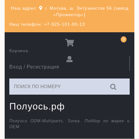
Перейти
Наш адрес:
г. Москва, ш. Энтузиастов 56 (завод
к
«Прожектор»)
содержимому
Наш телефон: +7-925-101-00-13
0
Корзина
Вход / Регистрация
Искать:
Полуось.рф
Полуоси ODM-Multiparts, Sorea. Подбор по марке и
ОЕМ