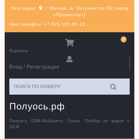
Перейти
Наш адрес:
г. Москва, ш. Энтузиастов 56 (завод
к
«Прожектор»)
содержимому
Наш телефон: +7-925-101-00-13
0
Корзина
Вход / Регистрация
Искать:
Полуось.рф
Полуоси ODM-Multiparts, Sorea. Подбор по марке и
ОЕМ