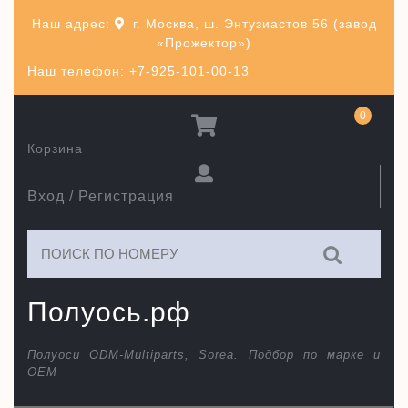
Перейти
Наш адрес:
г. Москва, ш. Энтузиастов 56 (завод
к
«Прожектор»)
содержимому
Наш телефон: +7-925-101-00-13
0
Корзина
Вход / Регистрация
Искать:
Полуось.рф
Полуоси ODM-Multiparts, Sorea. Подбор по марке и
ОЕМ