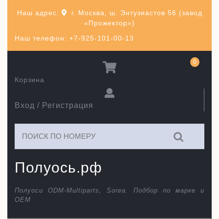
Перейти
Наш адрес:
г. Москва, ш. Энтузиастов 56 (завод
к
«Прожектор»)
содержимому
Наш телефон: +7-925-101-00-13
0
Корзина
Вход / Регистрация
Искать:
Полуось.рф
Полуоси ODM-Multiparts, Sorea. Подбор по марке и
ОЕМ