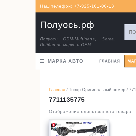
Перейти
Наш телефон: +7-925-101-00-13
к
содержимому
Полуось.рф
Искат
Полуоси ODM-Multiparts, Sorea.
Подбор по марке и ОЕМ
МАРКА АВТО
ГЛАВНАЯ
МА
Главная
/ Товар Оригинальный номер / 77
7711135775
Отображение единственного товара