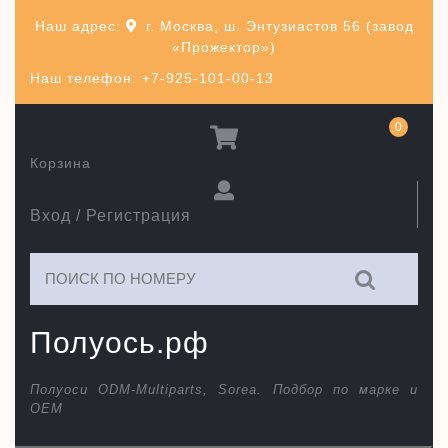
Перейти
Наш адрес:
г. Москва, ш. Энтузиастов 56 (завод
к
«Прожектор»)
содержимому
Наш телефон: +7-925-101-00-13
0
Корзина
Вход / Регистрация
Искать:
Полуось.рф
Полуоси ODM-Multiparts, Sorea. Подбор по марке и
ОЕМ