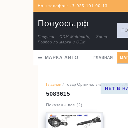
Перейти
Наш телефон: +7-925-101-00-13
к
содержимому
Полуось.рф
Искат
Полуоси ODM-Multiparts, Sorea.
Подбор по марке и ОЕМ
МАРКА АВТО
ГЛАВНАЯ
МА
Главная
/ Товар Оригинальный номер / 50
НЕТ В 
5083615
Показаны все (2)