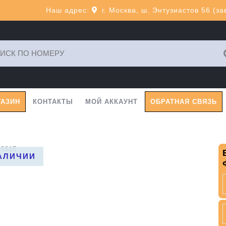
Наш адрес:
г. Москва, ш. Энтузиастов 56 (з
ь:
ГАЗИН
КОНТАКТЫ
МОЙ АККАУНТ
ОБРАТНАЯ СВЯЗЬ
83615
НАЛИЧИИ