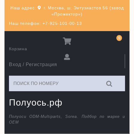
Перейти
Наш адрес:
г. Москва, ш. Энтузиастов 56 (завод
к
«Прожектор»)
содержимому
Наш телефон: +7-925-101-00-13
0
Корзина
Вход / Регистрация
Искать:
Полуось.рф
Полуоси ODM-Multiparts, Sorea. Подбор по марке и
ОЕМ