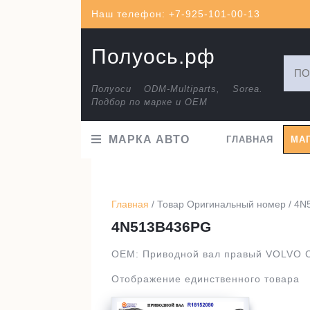
Перейти
Наш телефон: +7-925-101-00-13
к
содержимому
Полуось.рф
Искат
Полуоси ODM-Multiparts, Sorea.
Подбор по марке и ОЕМ
МАРКА АВТО
ГЛАВНАЯ
МА
Главная
/ Товар Оригинальный номер / 4
4N513B436PG
OEM: Приводной вал правый VOLVO C
Отображение единственного товара