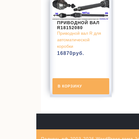
ПРИВОДНОЙ ВАЛ
R18152080
Приводной вал R для
автоматической
коробки
16870
руб.
В КОРЗИНУ
Полуось.рф 2003-2026
WordPress тема Je