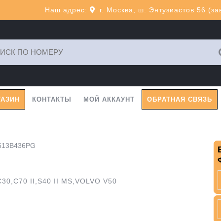
Наш адрес:
г. Москва, ш. Энтузиастов 56 (з
ь:
ГАЗИН
КОНТАКТЫ
МОЙ АККАУНТ
ОБРАТНАЯ СВЯЗЬ
N513B436PG
30,C70 II,S40 II MS,VOLVO V50