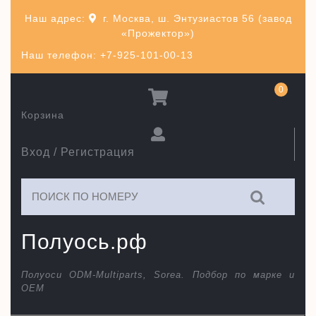
Перейти
Наш адрес:
г. Москва, ш. Энтузиастов 56 (завод
к
«Прожектор»)
содержимому
Наш телефон: +7-925-101-00-13
0
Корзина
Вход / Регистрация
Искать:
Полуось.рф
Полуоси ODM-Multiparts, Sorea. Подбор по марке и
ОЕМ