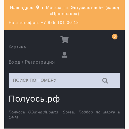
Перейти
Наш адрес:
г. Москва, ш. Энтузиастов 56 (завод
к
«Прожектор»)
содержимому
Наш телефон: +7-925-101-00-13
0
Корзина
Вход / Регистрация
Искать:
Полуось.рф
Полуоси ODM-Multiparts, Sorea. Подбор по марке и
ОЕМ