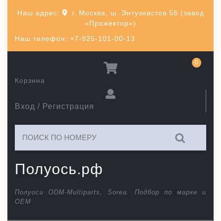
Перейти
Наш адрес:
г. Москва, ш. Энтузиастов 56 (завод
к
«Прожектор»)
содержимому
Наш телефон: +7-925-101-00-13
0
Корзина
Вход / Регистрация
Искать:
Полуось.рф
Полуоси ODM-Multiparts, Sorea. Подбор по марке и
ОЕМ