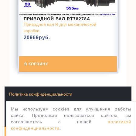
ПРИВОДНОЙ ВАЛ RT78278A
Приводной вал R для механической
коробки.
20969
руб.
В КОРЗИНУ
Политика конфиденциальности
Мы используем cookies для улучшения работы
Условия продажи товаров
сайта. Продолжая пользоваться сайтом, вы
соглашаетесь с нашей
политикой
конфиденциальности
.
Полуось.рф 2003-2026
WordPress тема Jewellery