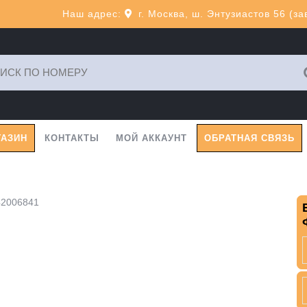
Наш адрес:
г. Москва, ш. Энтузиастов 56 (з
ь:
ГАЗИН
КОНТАКТЫ
МОЙ АККАУНТ
ОБРАТНАЯ СВЯЗЬ
42006841