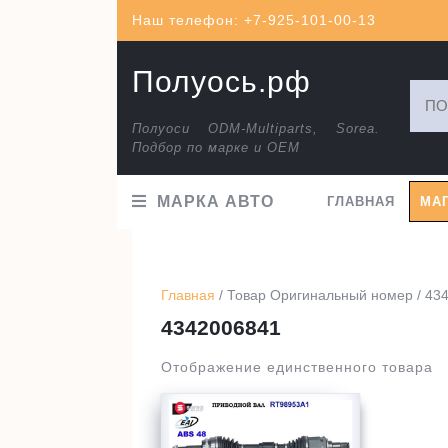
Перейти
Наш телефон: +7-925-101-00-13
к
содержимому
Полуось.рф
Искат
Полуоси ODM-Multiparts, Sorea.
Подбор по марке и ОЕМ
МАРКА АВТО
ГЛАВНАЯ
МА
Главная
/ Товар Оригинальный номер / 43
4342006841
Отображение единственного товара