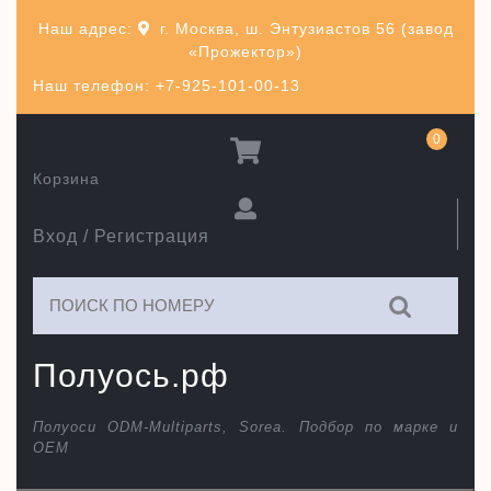
Перейти
Наш адрес:
г. Москва, ш. Энтузиастов 56 (завод
к
«Прожектор»)
содержимому
Наш телефон: +7-925-101-00-13
0
Корзина
Вход / Регистрация
Искать:
Полуось.рф
Полуоси ODM-Multiparts, Sorea. Подбор по марке и
ОЕМ