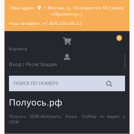
Перейти
Наш адрес:
г. Москва, ш. Энтузиастов 56 (завод
к
«Прожектор»)
содержимому
Наш телефон: +7-925-101-00-13
0
Корзина
Вход / Регистрация
Искать:
Полуось.рф
Полуоси ODM-Multiparts, Sorea. Подбор по марке и
ОЕМ