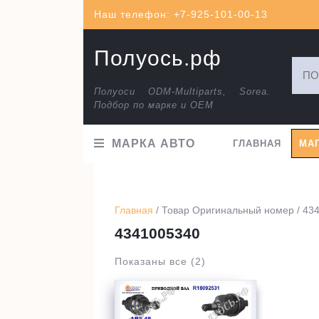
Перейти
Наш телефон: +7-925-101-00-13
к
содержимому
Полуось.рф
Искат
Полуоси ODM-Multiparts, Sorea.
Подбор по марке и ОЕМ
МАРКА АВТО
ГЛАВНАЯ
МА
Главная
/ Товар Оригинальный номер / 43
4341005340
Показаны все (2)