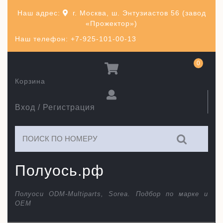
Перейти
Наш адрес:
г. Москва, ш. Энтузиастов 56 (завод
к
«Прожектор»)
содержимому
Наш телефон: +7-925-101-00-13
0
Корзина
Вход / Регистрация
Искать:
Полуось.рф
Полуоси ODM-Multiparts, Sorea. Подбор по марке и
ОЕМ