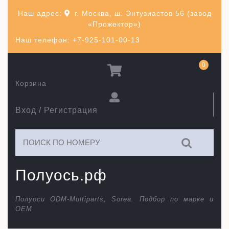
Перейти
Наш адрес:
г. Москва, ш. Энтузиастов 56 (завод
к
«Прожектор»)
содержимому
Наш телефон: +7-925-101-00-13
0
Корзина
Вход / Регистрация
Искать:
Полуось.рф
Полуоси ODM-Multiparts, Sorea. Подбор по марке и
ОЕМ