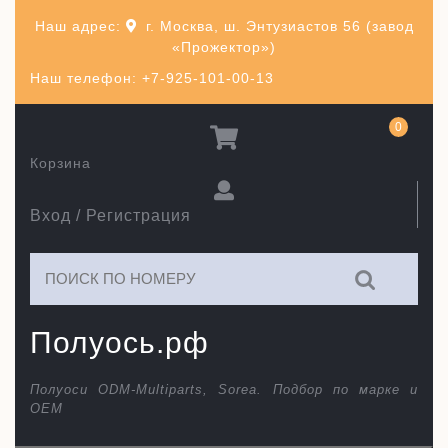
Перейти
Наш адрес:
г. Москва, ш. Энтузиастов 56 (завод
к
«Прожектор»)
содержимому
Наш телефон: +7-925-101-00-13
0
Корзина
Вход / Регистрация
Искать:
Полуось.рф
Полуоси ODM-Multiparts, Sorea. Подбор по марке и
ОЕМ