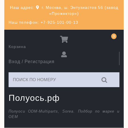
Перейти
Наш адрес:
г. Москва, ш. Энтузиастов 56 (завод
к
«Прожектор»)
содержимому
Наш телефон: +7-925-101-00-13
0
Корзина
Вход / Регистрация
Искать:
Полуось.рф
Полуоси ODM-Multiparts, Sorea. Подбор по марке и
ОЕМ