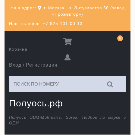
Перейти
Наш адрес:
г. Москва, ш. Энтузиастов 56 (завод
к
«Прожектор»)
содержимому
Наш телефон: +7-925-101-00-13
0
Корзина
Вход / Регистрация
Искать:
Полуось.рф
Полуоси ODM-Multiparts, Sorea. Подбор по марке и
ОЕМ