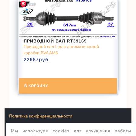
ПРИВОДНОЙ ВАЛ RT39169
Приводной вал L для автоматической
коробки BVA AM6
22687
руб.
В КОРЗИНУ
Политика конфиденциальности
Мы используем cookies для улучшения работы
Условия продажи товаров