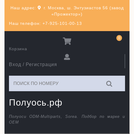
Перейти
Наш адрес:
г. Москва, ш. Энтузиастов 56 (завод
к
«Прожектор»)
содержимому
Наш телефон: +7-925-101-00-13
0
Корзина
Вход / Регистрация
Искать:
Полуось.рф
Полуоси ODM-Multiparts, Sorea. Подбор по марке и
ОЕМ